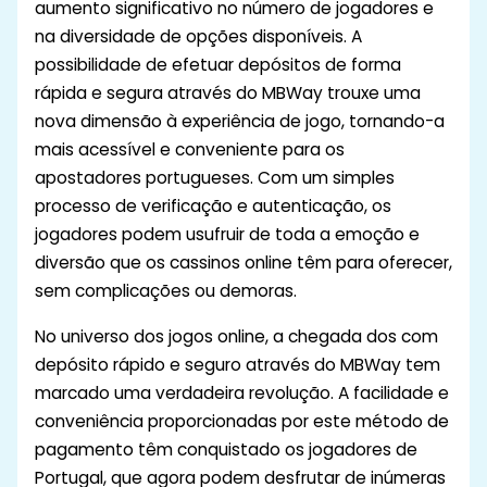
aumento significativo no número de jogadores e
na diversidade de opções disponíveis. A
possibilidade de efetuar depósitos de forma
rápida e segura através do MBWay trouxe uma
nova dimensão à experiência de jogo, tornando-a
mais acessível e conveniente para os
apostadores portugueses. Com um simples
processo de verificação e autenticação, os
jogadores podem usufruir de toda a emoção e
diversão que os cassinos online têm para oferecer,
sem complicações ou demoras.
No universo dos jogos online, a chegada dos com
depósito rápido e seguro através do MBWay tem
marcado uma verdadeira revolução. A facilidade e
conveniência proporcionadas por este método de
pagamento têm conquistado os jogadores de
Portugal, que agora podem desfrutar de inúmeras