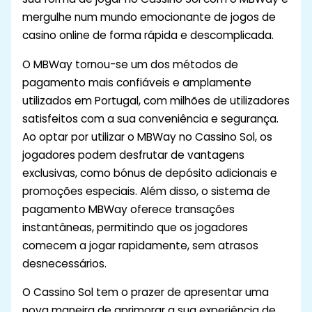
mergulhe num mundo emocionante de jogos de
casino online de forma rápida e descomplicada.
O MBWay tornou-se um dos métodos de
pagamento mais confiáveis e amplamente
utilizados em Portugal, com milhões de utilizadores
satisfeitos com a sua conveniência e segurança.
Ao optar por utilizar o MBWay no Cassino Sol, os
jogadores podem desfrutar de vantagens
exclusivas, como bónus de depósito adicionais e
promoções especiais. Além disso, o sistema de
pagamento MBWay oferece transações
instantâneas, permitindo que os jogadores
comecem a jogar rapidamente, sem atrasos
desnecessários.
O Cassino Sol tem o prazer de apresentar uma
nova maneira de aprimorar a sua experiência de