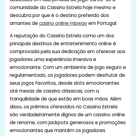
comunidade do Cassino Estrela hoje mesmo e
descubra por que é o destino preferido dos
amantes de
casino online mbway
em Portugal.
A reputação do Cassino Estrela como um dos
principais destinos de entretenimento online é
comprovada pela sua dedicação em oferecer aos
jogadores uma experiência imersiva e
emocionante. Com um ambiente de jogo seguro e
regulamentado, os jogadores podem desfrutar de
seus jogos favoritos, desde slots emocionantes
até mesas de cassino clássicas, com a
tranquilidade de que estão em boas mãos. Além
disso, os prêmios oferecidos no Cassino Estrela
são verdadeiramente dignos de um cassino online
de renome, com jackpots generosos e promoções
emocionantes que mantêm os jogadores