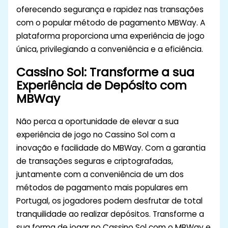
oferecendo segurança e rapidez nas transações
com o popular método de pagamento MBWay. A
plataforma proporciona uma experiência de jogo
única, privilegiando a conveniência e a eficiência.
Cassino Sol: Transforme a sua
Experiência de Depósito com
MBWay
Não perca a oportunidade de elevar a sua
experiência de jogo no Cassino Sol com a
inovação e facilidade do MBWay. Com a garantia
de transações seguras e criptografadas,
juntamente com a conveniência de um dos
métodos de pagamento mais populares em
Portugal, os jogadores podem desfrutar de total
tranquilidade ao realizar depósitos. Transforme a
sua forma de jogar no Cassino Sol com o MBWay e