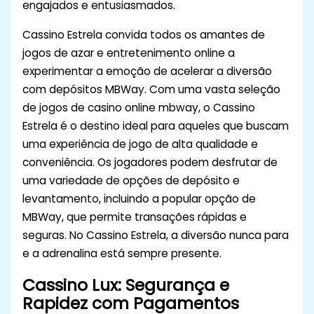
engajados e entusiasmados.
Cassino Estrela convida todos os amantes de
jogos de azar e entretenimento online a
experimentar a emoção de acelerar a diversão
com depósitos MBWay. Com uma vasta seleção
de jogos de casino online mbway, o Cassino
Estrela é o destino ideal para aqueles que buscam
uma experiência de jogo de alta qualidade e
conveniência. Os jogadores podem desfrutar de
uma variedade de opções de depósito e
levantamento, incluindo a popular opção de
MBWay, que permite transações rápidas e
seguras. No Cassino Estrela, a diversão nunca para
e a adrenalina está sempre presente.
Cassino Lux: Segurança e
Rapidez com Pagamentos