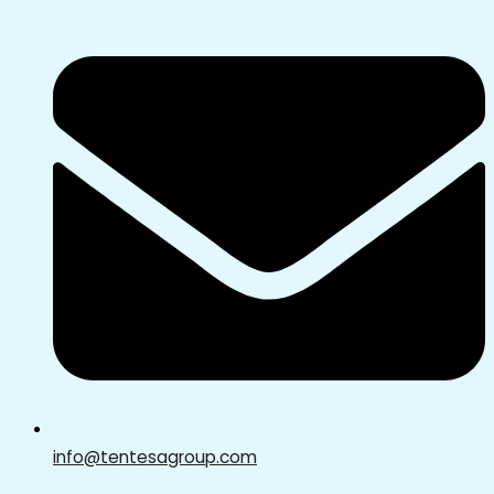
info@tentesagroup.com