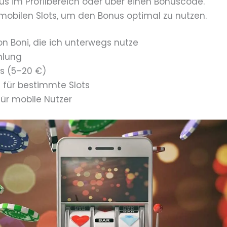
nus im Profilbereich oder über einen Bonuscode.
t mobilen Slots, um den Bonus optimal zu nutzen.
n Boni, die ich unterwegs nutze
ahlung
us (5–20 €)
s für bestimmte Slots
ür mobile Nutzer