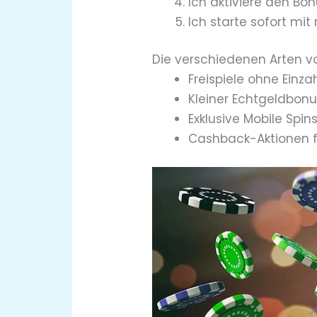
Ich aktiviere den Bo
Ich starte sofort mi
Die verschiedenen Arten vo
Freispiele ohne Einz
Kleiner Echtgeldbon
Exklusive Mobile Spin
Cashback-Aktionen f