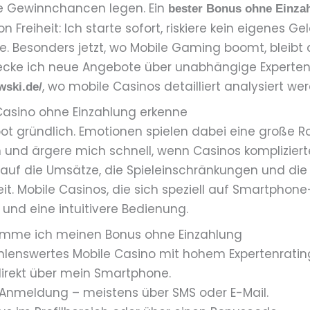
e Gewinnchancen legen. Ein
bester Bonus ohne Einzah
 Freiheit: Ich starte sofort, riskiere kein eigenes G
. Besonders jetzt, wo Mobile Gaming boomt, bleibt 
tdecke ich neue Angebote über unabhängige Experten
, wo mobile Casinos detailliert analysiert we
wski.de/
Casino ohne Einzahlung erkenne
ot gründlich. Emotionen spielen dabei eine große Ro
und ärgere mich schnell, wenn Casinos kompliziert
 auf die Umsätze, die Spieleinschränkungen und die
. Mobile Casinos, die sich speziell auf Smartphone-
 und eine intuitivere Bedienung.
ekomme ich meinen Bonus ohne Einzahlung
hlenswertes Mobile Casino mit hohem Expertenratin
 direkt über mein Smartphone.
 Anmeldung – meistens über SMS oder E-Mail.