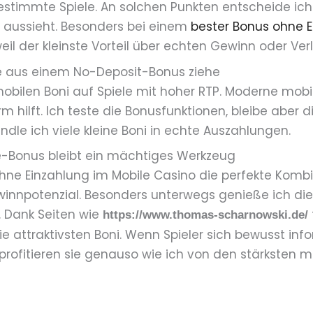
stimmte Spiele. An solchen Punkten entscheide ich o
ut aussieht. Besonders bei einem
bester Bonus ohne E
weil der kleinste Vorteil über echten Gewinn oder Ver
 aus einem No-Deposit-Bonus ziehe
mobilen Boni auf Spiele mit hoher RTP. Moderne mobil
ilft. Ich teste die Bonusfunktionen, bleibe aber di
ndle ich viele kleine Boni in echte Auszahlungen.
le-Bonus bleibt ein mächtiges Werkzeug
ohne Einzahlung im Mobile Casino die perfekte Kombi
winnpotenzial. Besonders unterwegs genieße ich die 
. Dank Seiten wie
https://www.thomas-scharnowski.de/
ie attraktivsten Boni. Wenn Spieler sich bewusst inf
rofitieren sie genauso wie ich von den stärksten m