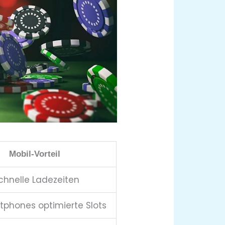
Mobil-Vorteil
chnelle Ladezeiten
tphones optimierte Slots