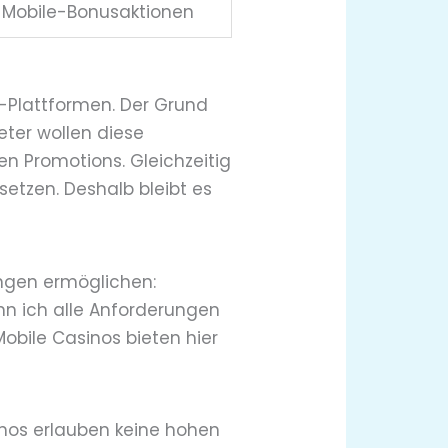
e Mobile-Bonusaktionen
-Plattformen. Der Grund
eter wollen diese
en Promotions. Gleichzeitig
etzen. Deshalb bleibt es
ungen ermöglichen:
nn ich alle Anforderungen
Mobile Casinos bieten hier
inos erlauben keine hohen