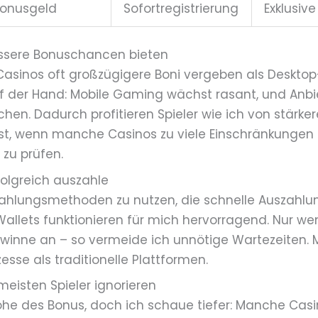
Bonusgeld
Sofortregistrierung
Exklusiv
ssere Bonuschancen bieten
Casinos oft großzügigere Boni vergeben als Desktop
auf der Hand: Mobile Gaming wächst rasant, und Anbi
hen. Dadurch profitieren Spieler wie ich von stärker
st, wenn manche Casinos zu viele Einschränkungen s
 zu prüfen.
olgreich auszahle
Zahlungsmethoden zu nutzen, die schnelle Auszahl
Wallets funktionieren für mich hervorragend. Nur we
Gewinne an – so vermeide ich unnötige Wartezeiten. 
zesse als traditionelle Plattformen.
 meisten Spieler ignorieren
Höhe des Bonus, doch ich schaue tiefer: Manche Cas