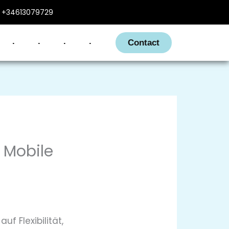
+34613079729
.
.
.
.
Contact
 Mobile
f Flexibilität,