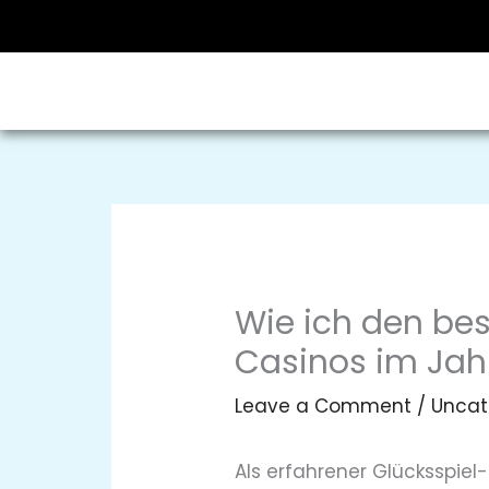
Skip
to
content
Wie ich den bes
Casinos im Jah
Leave a Comment
/
Uncat
Als erfahrener Glücksspiel-E