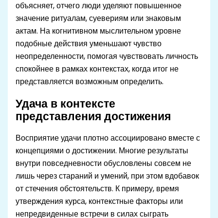
объясняет, отчего люди уделяют повышенное
значение ритуалам, суевериям или знаковым
актам. На когнитивном мыслительном уровне
подобные действия уменьшают чувство
неопределенности, помогая чувствовать личность
спокойнее в рамках контекстах, когда итог не
представляется возможным определить.
Удача в контексте
представления достижения
Восприятие удачи плотно ассоциировано вместе с
концепциями о достижении. Многие результаты
внутри повседневности обусловлены совсем не
лишь через стараний и умений, при этом вдобавок
от стечения обстоятельств. К примеру, время
утверждения курса, контекстные факторы или
непредвиденные встречи в силах сыграть