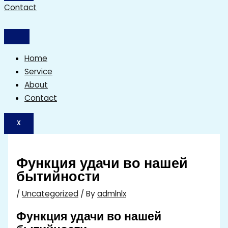
Contact
Home
Service
About
Contact
X
Функция удачи во нашей
бытийности
/
Uncategorized
/ By
admlnlx
Функция удачи во нашей