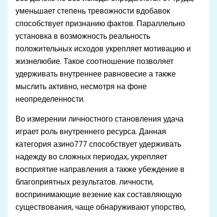
уменьшает степень тревожности вдобавок
способствует признанию фактов. Параллельно
установка в возможность реальность
положительных исходов укрепляет мотивацию и
жизнелюбие. Такое соотношение позволяет
удерживать внутреннее равновесие а также
мыслить активно, несмотря на фоне
неопределенности.
Во измерении личностного становления удача
играет роль внутреннего ресурса. Данная
категория азино777 способствует удерживать
надежду во сложных периодах, укрепляет
восприятие направления а также убеждение в
благоприятных результатов. личности,
воспринимающие везение как составляющую
существования, чаще обнаруживают упорство,