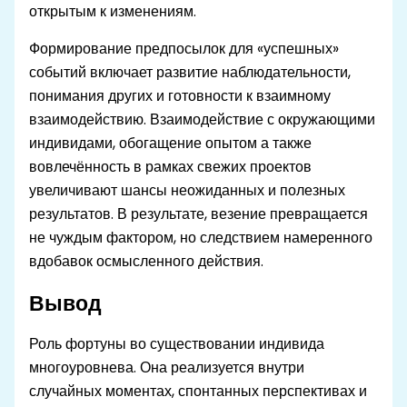
открытым к изменениям.
Формирование предпосылок для «успешных»
событий включает развитие наблюдательности,
понимания других и готовности к взаимному
взаимодействию. Взаимодействие с окружающими
индивидами, обогащение опытом а также
вовлечённость в рамках свежих проектов
увеличивают шансы неожиданных и полезных
результатов. В результате, везение превращается
не чуждым фактором, но следствием намеренного
вдобавок осмысленного действия.
Вывод
Роль фортуны во существовании индивида
многоуровнева. Она реализуется внутри
случайных моментах, спонтанных перспективах и