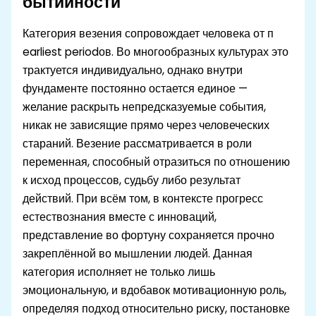
бытийности
Категория везения сопровождает человека от п
earliest periodов. Во многообразных культурах это
трактуется индивидуально, однако внутри
фундаменте постоянно остается единое —
желание раскрыть непредсказуемые события,
никак не зависящие прямо через человеческих
стараний. Везение рассматривается в роли
переменная, способный отразиться по отношению
к исход процессов, судьбу либо результат
действий. При всём том, в контексте прогресс
естествознания вместе с инноваций,
представление во фортуну сохраняется прочно
закреплённой во мышлении людей. Данная
категория исполняет не только лишь
эмоциональную, и вдобавок мотивационную роль,
определяя подход относительно риску, постановке