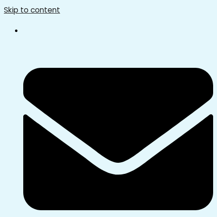
Skip to content