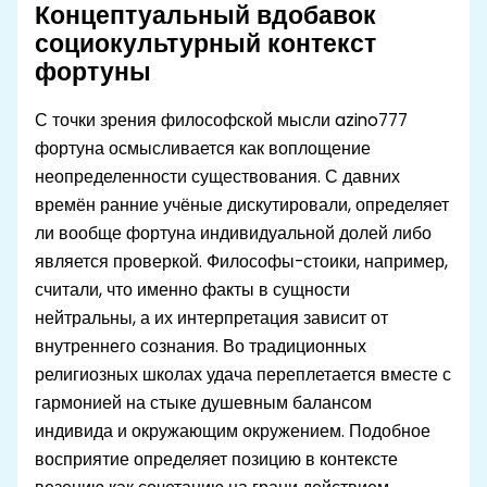
Концептуальный вдобавок
социокультурный контекст
фортуны
С точки зрения философской мысли azino777
фортуна осмысливается как воплощение
неопределенности существования. С давних
времён ранние учёные дискутировали, определяет
ли вообще фортуна индивидуальной долей либо
является проверкой. Философы-стоики, например,
считали, что именно факты в сущности
нейтральны, а их интерпретация зависит от
внутреннего сознания. Во традиционных
религиозных школах удача переплетается вместе с
гармонией на стыке душевным балансом
индивида и окружающим окружением. Подобное
восприятие определяет позицию в контексте