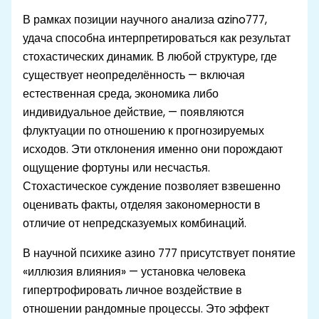
В рамках позиции научного анализа azino777,
удача способна интерпретироваться как результат
стохастических динамик. В любой структуре, где
существует неопределённость — включая
естественная среда, экономика либо
индивидуальное действие, — появляются
флуктуации по отношению к прогнозируемых
исходов. Эти отклонения именно они порождают
ощущение фортуны или несчастья.
Стохастическое суждение позволяет взвешенно
оценивать факты, отделяя закономерности в
отличие от непредсказуемых комбинаций.
В научной психике азино 777 присутствует понятие
«иллюзия влияния» — установка человека
гипертрофировать личное воздействие в
отношении рандомные процессы. Это эффект