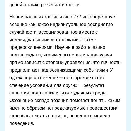
целей а также результативности.
Новейшая психология азино 777 интерпретирует
везение как некое индивидуальное восприятие
случайности, ассоциированное вместе с
индивидуальными установками а также
предвосхищениями. Научные работы
азино
подтверждают, что именно переживание удачи
прямо зависит с степени управления, что личность
предполагает над возникающими событиями. У
одних персон везение — есть прежде всего
стечение условий, а для других — результат
синергии подготовки и также удачных среды.
Осознание вклада везения помогает понять, каким
именно образом непредсказуемые происшествия
способны влиять на жизнь, решения и модели
поведения.