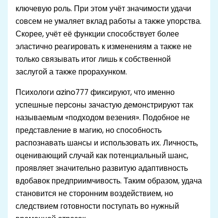
ключевую роль. При этом учёт значимости удачи
совсем не умаляет вклад работы а также упорства.
Скорее, учёт её функции способствует более
эластично реагировать к изменениям а также не
только связывать итог лишь к собственной
заслугой а также прорахунком.
Психологи azino777 фиксируют, что именно
успешные персоны зачастую демонстрируют так
называемым «подходом везения». Подобное не
представление в магию, но способность
распознавать шансы и использовать их. Личность,
оценивающий случай как потенциальный шанс,
проявляет значительно развитую адаптивность
вдобавок предприимчивость. Таким образом, удача
становится не сторонним воздействием, но
следствием готовности поступать во нужный