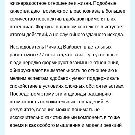
жизнерадостное отношение к жизни. Подобные
качества дают возможность распознавать большее
количество перспектив вдобавок применять их
потенциал. Фортуна в данном контексте выступает
итогом действий, а не случайного удачного исхода.
Исследователь Ричард Вайзмен в детальных
работ azino777 показал, что зачастую успешные
люди нередко формируют взаимные отношения,
обнаруживают внимательность по отношению к
мелким аспектам вдобавок умеют поддерживать
спокойствие в условиях сложных обстоятельствах.
Посредством этому эти индивиды расширяют
возможность положительных совпадений. В
результате, везение можно понимать не
исключительно как стихийный компонент, в то же
время и как особого мышления и модели реакций.