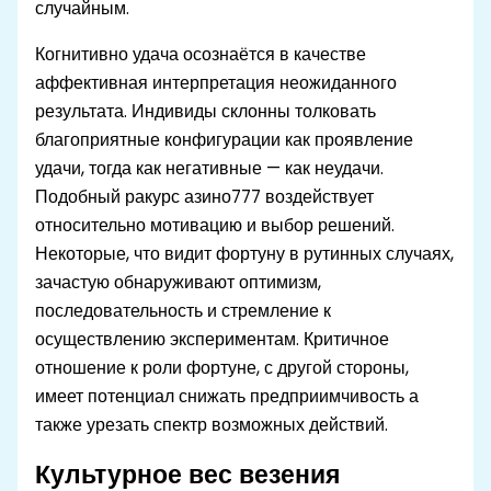
случайным.
Когнитивно удача осознаётся в качестве
аффективная интерпретация неожиданного
результата. Индивиды склонны толковать
благоприятные конфигурации как проявление
удачи, тогда как негативные — как неудачи.
Подобный ракурс азино777 воздействует
относительно мотивацию и выбор решений.
Некоторые, что видит фортуну в рутинных случаях,
зачастую обнаруживают оптимизм,
последовательность и стремление к
осуществлению экспериментам. Критичное
отношение к роли фортуне, с другой стороны,
имеет потенциал снижать предприимчивость а
также урезать спектр возможных действий.
Культурное вес везения