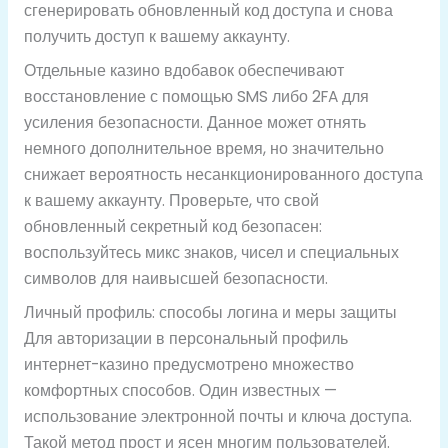
сгенерировать обновленный код доступа и снова
получить доступ к вашему аккаунту.
Отдельные казино вдобавок обеспечивают
восстановление с помощью SMS либо 2FA для
усиления безопасности. Данное может отнять
немного дополнительное время, но значительно
снижает вероятность несанкционированного доступа
к вашему аккаунту. Проверьте, что свой
обновленный секретный код безопасен:
воспользуйтесь микс знаков, чисел и специальных
символов для наивысшей безопасности.
Личный профиль: способы логина и меры защиты
Для авторизации в персональный профиль
интернет-казино предусмотрено множество
комфортных способов. Один известных —
использование электронной почты и ключа доступа.
Такой метод прост и ясен многим пользователей.