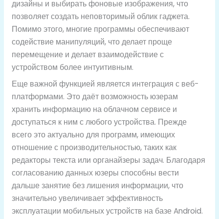
дизайны и выбирать фоновые изображения, что
позволяет создать неповторимый облик гаджета.
Помимо этого, многие программы обеспечивают
содействие манипуляций, что делает проще
перемещение и делает взаимодействие с
устройством более интуитивным.
Еще важной функцией является интеграция с веб-
платформами. Это даёт возможность юзерам
хранить информацию на облачном сервисе и
доступаться к ним с любого устройства. Прежде
всего это актуально для программ, имеющих
отношение с производительностью, таких как
редакторы текста или органайзеры задач. Благодаря
согласованию данных юзеры способны вести
дальше занятие без лишения информации, что
значительно увеличивает эффективность
эксплуатации мобильных устройств на базе Android.