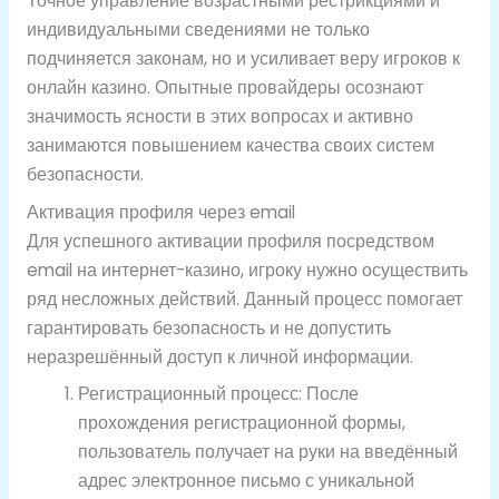
Точное управление возрастными рестрикциями и
индивидуальными сведениями не только
подчиняется законам, но и усиливает веру игроков к
онлайн казино. Опытные провайдеры осознают
значимость ясности в этих вопросах и активно
занимаются повышением качества своих систем
безопасности.
Активация профиля через email
Для успешного активации профиля посредством
email на интернет-казино, игроку нужно осуществить
ряд несложных действий. Данный процесс помогает
гарантировать безопасность и не допустить
неразрешённый доступ к личной информации.
Регистрационный процесс: После
прохождения регистрационной формы,
пользователь получает на руки на введённый
адрес электронное письмо с уникальной