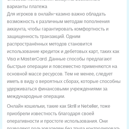
варианты платежа
Для игроков в онлайн-казино важно обладать
возможность к различным методам пополнения
аккаунта, чтобы гарантировать комфортность и
защищенность транзакций. Одним
распространённых методов становится
использование кредиток и дебетовых карт, таких как
Visa и MasterCard. Данные способы предлагают
быстрые операции и повсеместно применяются на
основной массе ресурсов. Тем не менее, следует
иметь в виду о вероятных сборах, которые способны
удерживаться финансовыми учреждениями за
международные операции.
Онлайн кошельки, такие как Skrill и Neteller, тоже
приобрели известность благодаря своей
оперативности и простоте использования. Они
позволяют пользователям без труда контролировать