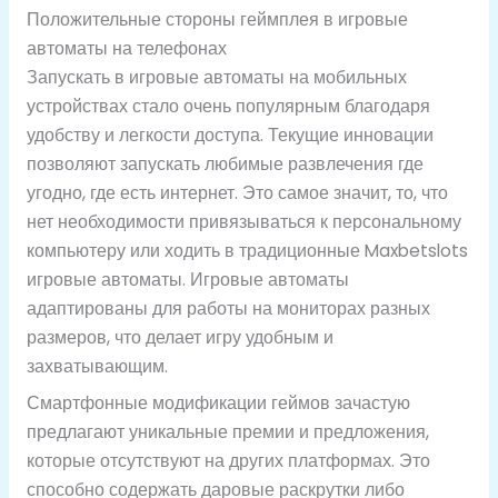
Положительные стороны геймплея в игровые
автоматы на телефонах
Запускать в игровые автоматы на мобильных
устройствах стало очень популярным благодаря
удобству и легкости доступа. Текущие инновации
позволяют запускать любимые развлечения где
угодно, где есть интернет. Это самое значит, то, что
нет необходимости привязываться к персональному
компьютеру или ходить в традиционные Maxbetslots
игровые автоматы. Игровые автоматы
адаптированы для работы на мониторах разных
размеров, что делает игру удобным и
захватывающим.
Смартфонные модификации геймов зачастую
предлагают уникальные премии и предложения,
которые отсутствуют на других платформах. Это
способно содержать даровые раскрутки либо