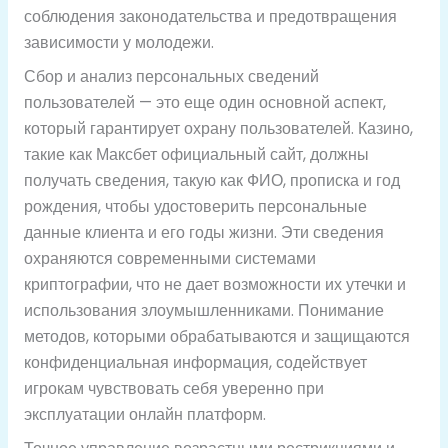
соблюдения законодательства и предотвращения
зависимости у молодежи.
Сбор и анализ персональных сведений
пользователей — это еще один основной аспект,
который гарантирует охрану пользователей. Казино,
такие как Максбет официальный сайт, должны
получать сведения, такую как ФИО, прописка и год
рождения, чтобы удостоверить персональные
данные клиента и его годы жизни. Эти сведения
охраняются современными системами
криптографии, что не дает возможности их утечки и
использования злоумышленниками. Понимание
методов, которыми обрабатываются и защищаются
конфиденциальная информация, содействует
игрокам чувствовать себя уверенно при
эксплуатации онлайн платформ.