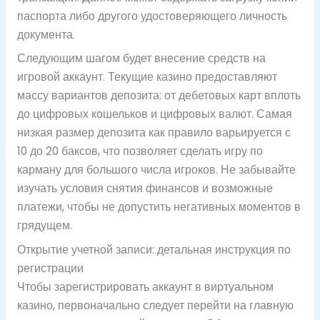
паспорта либо другого удостоверяющего личность
документа.
Следующим шагом будет внесение средств на
игровой аккаунт. Текущие казино предоставляют
массу вариантов депозита: от дебетовых карт вплоть
до цифровых кошельков и цифровых валют. Самая
низкая размер депозита как правило варьируется с
10 до 20 баксов, что позволяет сделать игру по
карману для большого числа игроков. Не забывайте
изучать условия снятия финансов и возможные
платежи, чтобы не допустить негативных моментов в
грядущем.
Открытие учетной записи: детальная инструкция по
регистрации
Чтобы зарегистрировать аккаунт в виртуальном
казино, первоначально следует перейти на главную