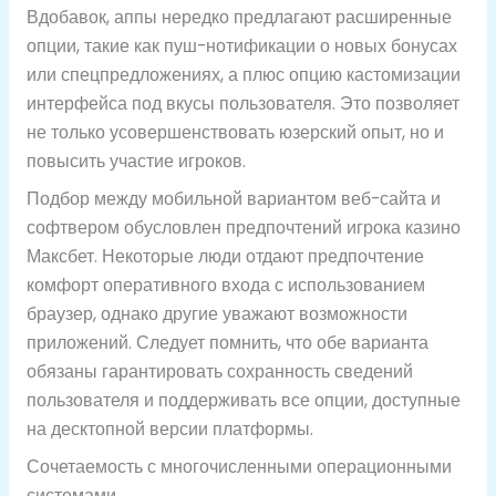
Вдобавок, аппы нередко предлагают расширенные
опции, такие как пуш-нотификации о новых бонусах
или спецпредложениях, а плюс опцию кастомизации
интерфейса под вкусы пользователя. Это позволяет
не только усовершенствовать юзерский опыт, но и
повысить участие игроков.
Подбор между мобильной вариантом веб-сайта и
софтвером обусловлен предпочтений игрока казино
Максбет. Некоторые люди отдают предпочтение
комфорт оперативного входа с использованием
браузер, однако другие уважают возможности
приложений. Следует помнить, что обе варианта
обязаны гарантировать сохранность сведений
пользователя и поддерживать все опции, доступные
на десктопной версии платформы.
Сочетаемость с многочисленными операционными
системами.