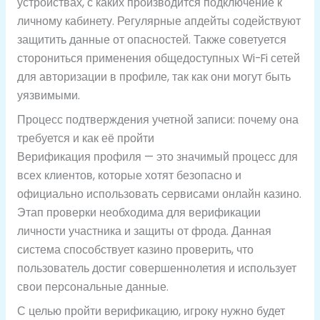
устройствах, с каких производится подключение к
личному кабинету. Регулярные апдейты содействуют
защитить данные от опасностей. Также советуется
сторониться применения общедоступных Wi-Fi сетей
для авторизации в профиле, так как они могут быть
уязвимыми.
Процесс подтверждения учетной записи: почему она
требуется и как её пройти
Верификация профиля — это значимый процесс для
всех клиентов, которые хотят безопасно и
официально использовать сервисами онлайн казино.
Этап проверки необходима для верификации
личности участника и защиты от фрода. Данная
система способствует казино проверить, что
пользователь достиг совершеннолетия и использует
свои персональные данные.
С целью пройти верификацию, игроку нужно будет