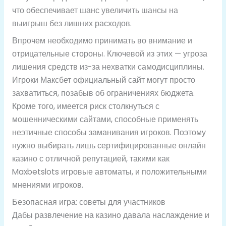
что обеспечивает шанс увеличить шансы на
выигрыш без лишних расходов.
Впрочем необходимо принимать во внимание и
отрицательные стороны. Ключевой из этих — угроза
лишения средств из-за нехватки самодисциплины.
Игроки Максбет официальный сайт могут просто
захватиться, позабыв об ограничениях бюджета.
Кроме того, имеется риск столкнуться с
мошенническими сайтами, способные применять
неэтичные способы заманивания игроков. Поэтому
нужно выбирать лишь сертифицированные онлайн
казино с отличной репутацией, такими как
Maxbetslots игровые автоматы, и положительными
мнениями игроков.
Безопасная игра: советы для участников
Дабы развлечение на казино давала наслаждение и