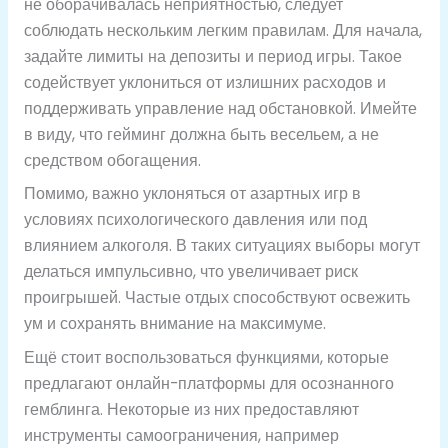
не оборачивалась неприятностью, следует
соблюдать нескольким легким правилам. Для начала,
задайте лимиты на депозиты и период игры. Такое
содействует уклониться от излишних расходов и
поддерживать управление над обстановкой. Имейте
в виду, что гейминг должна быть весельем, а не
средством обогащения.
Помимо, важно уклоняться от азартных игр в
условиях психологического давления или под
влиянием алкоголя. В таких ситуациях выборы могут
делаться импульсивно, что увеличивает риск
проигрышей. Частые отдых способствуют освежить
ум и сохранять внимание на максимуме.
Ещё стоит воспользоваться функциями, которые
предлагают онлайн-платформы для осознанного
гемблинга. Некоторые из них предоставляют
инструменты самоограничения, например