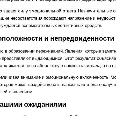
 задает силу эмоциональной ответа. Незначительные о
льшие несоответствия порождают напряжение и неудобст
нуждается вспомогательных когнитивных средств.
оположности и непредвиденности
 в образовании переживаний. Явления, которые замет
не представляют выдающимися. Этот результат объясняе
ткликается не на абсолютную важность сигнала, а на п
величивая внимание и эмоциональную включенность. М
торая может воздействовать на жизнь или благополучие
зей с явлением.
 нашими ожиданиями