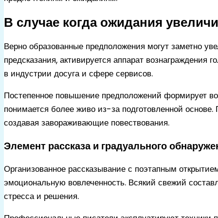
В случае когда ожидания увели
Верно образованные предположения могут заметно уве
предсказания, активируется аппарат вознаграждения г
в индустрии досуга и сфере сервисов.
Постепенное повышение предположений формирует воз
понимается более живо из-за подготовленной основе.
создавая завораживающие повествования.
Элемент рассказа и градуального обнаруже
Организованное рассказывание с поэтапным открытие
эмоциональную вовлеченность. Всякий свежий состав
стресса и решения.