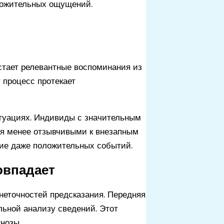
ложительных ощущений.
тает релевантные воспоминания из
 процесс протекает
итуациях. Индивиды с значительным
ся менее отзывчивыми к внезапным
ие даже положительных событий.
овпадает
 неточностей предсказания. Передняя
льной анализу сведений. Этот
нозы.