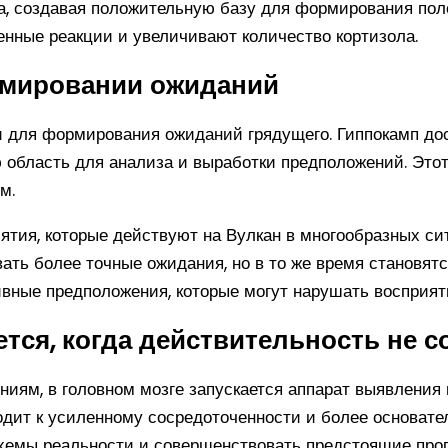
а, создавая положительную базу для формирования по
енные реакции и увеличивают количество кортизола.
рмировании ожиданий
для формирования ожиданий грядущего. Гиппокамп дос
 область для анализа и выработки предположений. Этот
м.
тия, которые действуют на Вулкан в многообразных с
ть более точные ожидания, но в то же время становят
вные предположения, которые могут нарушать восприят
тся, когда действительность не с
ниям, в головном мозге запускается аппарат выявления
водит к усиленному сосредоточенности и более основате
хемы реальности и совершенствовать предстоящие прог