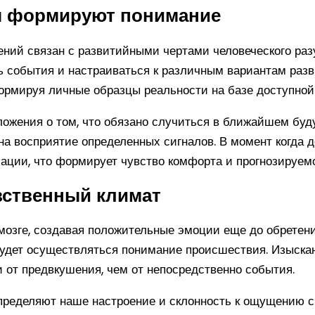
я формируют понимание
ий связан с развитийными чертами человеческого разу
 события и настраиваться к различным вариантам раз
ормируя личные образцы реальности на базе доступной
ложения о том, что обязано случиться в ближайшем бу
на восприятие определенных сигналов. В момент когда д
ации, что формирует чувство комфорта и прогнозируем
вственный климат
озге, создавая положительные эмоции еще до обретени
будет осуществляться понимание происшествия. Изыска
от предвкушения, чем от непосредственно события.
определяют наше настроение и склонность к ощущению 