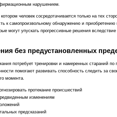
онфирмационным нарушением.
 котором человек сосредотачивается только на тех стор
ость к самопроизвольному обнаружению и приобретению 
торые могут упускать прогрессивные решения вследстви
ения без предустановленных пред
мания потребует тренировки и намеренных стараний по
нности помогают развивать способность следить за сво
го момента.
огнозировать протекание происшествий
предвиденным изменениям
положений
етальных предсказаний