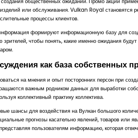
создания общественных ожиданий. Промо акции приме
изделий или обслуживания. Vulkan Royal становятся р
ыслительные процессы клиентов.
информация формируют информационную базу для соз
зрителей, чтобы понять, какие именно ожидания будут 
аром.
 суждения как база собственных 
воваться на мнения и опыт посторонних персон при созд
вращаются важным родником данных для выработки собс
льзуя коллективный практику коллектива.
овые шансы для воздействия на Вулкан большого колич
циальные прогнозы касательно явлений, товаров или я
 представляя пользователям информацию, которая отв