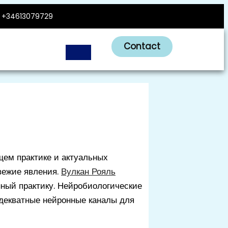
+34613079729
Contact
щем практике и актуальных
вежие явления.
Вулкан Рояль
нный практику. Нейробиологические
адекватные нейронные каналы для