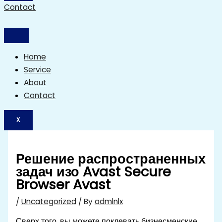
Contact
Home
Service
About
Contact
X
Решение распространенных
задач изо Avast Secure
Browser Avast
/
Uncategorized
/ By
admlnlx
Сверх того, вы можете поклевать бизнесменские