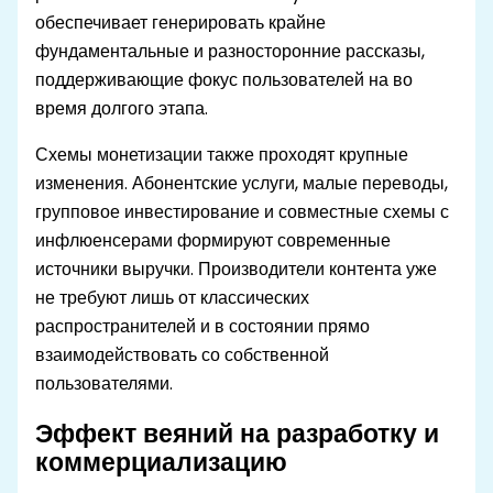
обеспечивает генерировать крайне
фундаментальные и разносторонние рассказы,
поддерживающие фокус пользователей на во
время долгого этапа.
Схемы монетизации также проходят крупные
изменения. Абонентские услуги, малые переводы,
групповое инвестирование и совместные схемы с
инфлюенсерами формируют современные
источники выручки. Производители контента уже
не требуют лишь от классических
распространителей и в состоянии прямо
взаимодействовать со собственной
пользователями.
Эффект веяний на разработку и
коммерциализацию