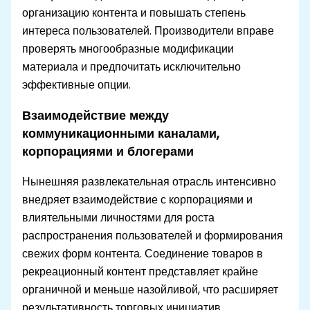
организацию контента и повышать степень
интереса пользователей. Производители вправе
проверять многообразные модификации
материала и предпочитать исключительно
эффективные опции.
Взаимодействие между
коммуникационными каналами,
корпорациями и блогерами
Нынешняя развлекательная отрасль интенсивно
внедряет взаимодействие с корпорациями и
влиятельными личностями для роста
распространения пользователей и формирования
свежих форм контента. Соединение товаров в
рекреационный контент представляет крайне
органичной и меньше назойливой, что расширяет
результативность торговых инициатив.