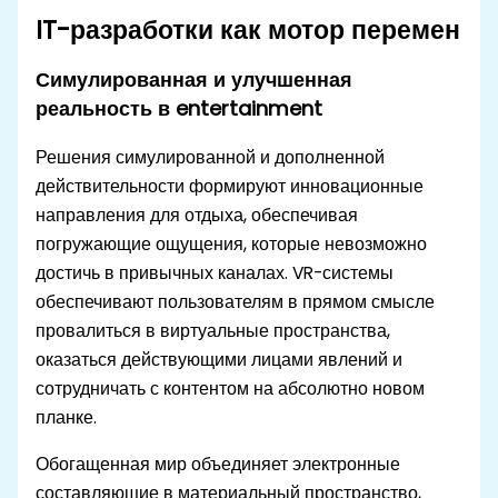
IT-разработки как мотор перемен
Симулированная и улучшенная
реальность в entertainment
Решения симулированной и дополненной
действительности формируют инновационные
направления для отдыха, обеспечивая
погружающие ощущения, которые невозможно
достичь в привычных каналах. VR-системы
обеспечивают пользователям в прямом смысле
провалиться в виртуальные пространства,
оказаться действующими лицами явлений и
сотрудничать с контентом на абсолютно новом
планке.
Обогащенная мир объединяет электронные
составляющие в материальный пространство,