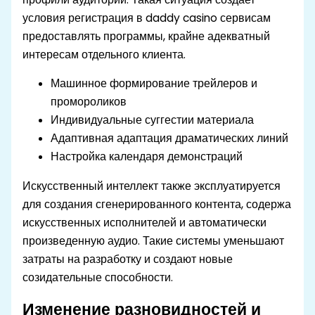
условия регистрация в daddy casino сервисам
предоставлять программы, крайне адекватный
интересам отдельного клиента.
Машинное формирование трейлеров и
промороликов
Индивидуальные суггестии материала
Адаптивная адаптация драматических линий
Настройка календаря демонстраций
Искусственный интеллект также эксплуатируется
для создания сгенерированного контента, содержа
искусственных исполнителей и автоматически
произведенную аудио. Такие системы уменьшают
затраты на разработку и создают новые
созидательные способности.
Изменение разновидностей и