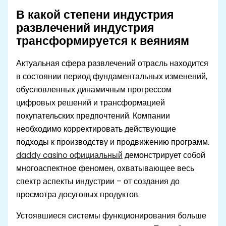
В какой степени индустрия
развлечений индустрия
трансформируется к веяниям
Актуальная сфера развлечений отрасль находится
в состоянии период фундаментальных изменений,
обусловленных динамичным прогрессом
цифровых решений и трансформацией
покупательских предпочтений. Компании
необходимо корректировать действующие
подходы к производству и продвижению программ.
daddy casino официальный
демонстрирует собой
многоаспектное феномен, охватывающее весь
спектр аспекты индустрии – от создания до
просмотра досуговых продуктов.
Устоявшиеся системы функционирования больше