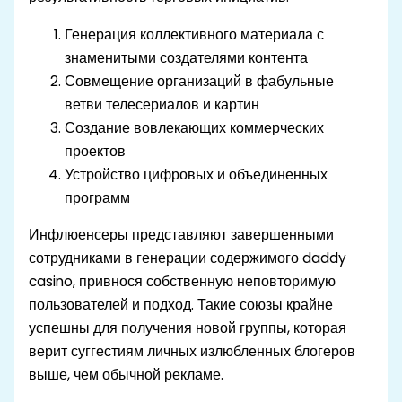
Генерация коллективного материала с
знаменитыми создателями контента
Совмещение организаций в фабульные
ветви телесериалов и картин
Создание вовлекающих коммерческих
проектов
Устройство цифровых и объединенных
программ
Инфлюенсеры представляют завершенными
сотрудниками в генерации содержимого daddy
casino, привнося собственную неповторимую
пользователей и подход. Такие союзы крайне
успешны для получения новой группы, которая
верит суггестиям личных излюбленных блогеров
выше, чем обычной рекламе.