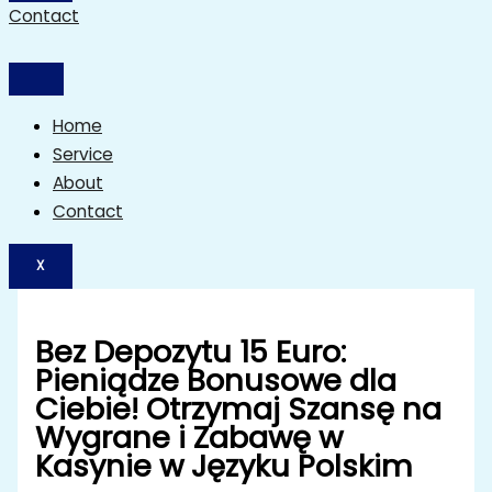
Contact
Home
Service
About
Contact
X
Bez Depozytu 15 Euro:
Pieniądze Bonusowe dla
Ciebie! Otrzymaj Szansę na
Wygrane i Zabawę w
Kasynie w Języku Polskim