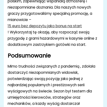
polskim, zapewniając wspaniałą atmosferę i
niezapomniane doznania. Dla naszych nowych
graczy przygotowaliśmy specjalną promocję, a
mianowicie –
15 euro bez depozytu jako bonus na start
! Wykorzystaj tę okazję, aby rozpocząć swoją
przygodę z grami hazardowymi w kasynie online z
dodatkowym zastrzykiem gotówki na start.
Podsumowanie
Mimo trudności związanych z pandemią , zdołała
dostarczyć niezapomnianych widowisk,
potwierdzając swoją pozycję jako jednej z
najbardziej popularnych i prestiżowych serii
wyścigowych na świecie. Sezon był testem dla
umiejętności kierowców, strategów oraz
mechaników, a każdy wyścig dostarczał