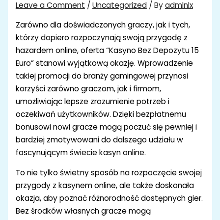
Leave a Comment
/
Uncategorized
/ By
admlnlx
Zarówno dla doświadczonych graczy, jak i tych,
którzy dopiero rozpoczynają swoją przygodę z
hazardem online, oferta “Kasyno Bez Depozytu 15
Euro” stanowi wyjątkową okazję. Wprowadzenie
takiej promocji do branży gamingowej przynosi
korzyści zarówno graczom, jak i firmom,
umożliwiając lepsze zrozumienie potrzeb i
oczekiwań użytkowników. Dzięki bezpłatnemu
bonusowi nowi gracze mogą poczuć się pewniej i
bardziej zmotywowani do dalszego udziału w
fascynującym świecie kasyn online.
To nie tylko świetny sposób na rozpoczęcie swojej
przygody z kasynem online, ale także doskonała
okazja, aby poznać różnorodność dostępnych gier.
Bez środków własnych gracze mogą