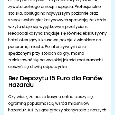
żywota pełnego emocji i napięcia. Profesjonalne
stoiska, obsługa na najwyższym poziomie oraz
szeroki wybór gier kasynowych sprawiają, że każda
wizyta staje się wyjątkowym przeżyciem.
Nieopodal kasyna znajduje się również ekskluzywny
hotel oferujący luksusowe pokoje z widokiem na
panoramę miasta. Po intensywnym dniu
spędzonym przy stołach do gry, można
zrelaksować się na wysokiej jakości materacach i
cieszyć się chwilą odpoczynku.
Bez Depozytu 15 Euro dla Fanów
Hazardu
Czy wiesz, że nasze kasyno online cieszy się
ogromną popularnością wśród miłośników
hazardu? Już tysiące graczy skorzystało z naszych