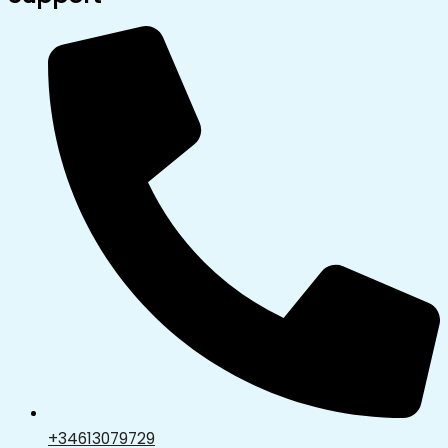
+34613079729