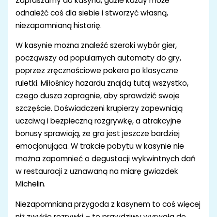
Zapraszamy do kasyna, gdzie każdy może
odnaleźć coś dla siebie i stworzyć własną,
niezapomnianą historię.
W kasynie można znaleźć szeroki wybór gier,
począwszy od popularnych automaty do gry,
poprzez zręcznościowe pokera po klasyczne
ruletki. Miłośnicy hazardu znajdą tutaj wszystko,
czego dusza zapragnie, aby sprawdzić swoje
szczęście. Doświadczeni krupierzy zapewniają
uczciwą i bezpieczną rozgrywkę, a atrakcyjne
bonusy sprawiają, że gra jest jeszcze bardziej
emocjonująca. W trakcie pobytu w kasynie nie
można zapomnieć o degustacji wykwintnych dań
w restauracji z uznawaną na miarę gwiazdek
Michelin.
Niezapomniana przygoda z kasynem to coś więcej
niż zwykłe rozrywki – to prawdziwy wyrwała do