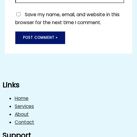
Save my name, email, and website in this
browser for the next time I comment.
Links
Home
Services
About
Contact
Support