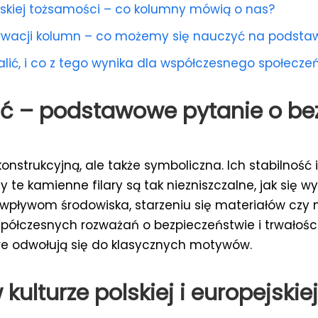
polskiej tożsamości – co kolumny mówią o nas?
rwacji kolumn – co możemy się nauczyć na podstawi
ić, i co z tego wynika dla współczesnego społecze
ć – podstawowe pytanie o be
konstrukcyjną, ale także symboliczna. Ich stabilność
te kamienne filary są tak niezniszczalne, jak się 
a wpływom środowiska, starzeniu się materiałów czy
współczesnych rozważań o bezpieczeństwie i trwałośc
óre odwołują się do klasycznych motywów.
kulturze polskiej i europejskiej