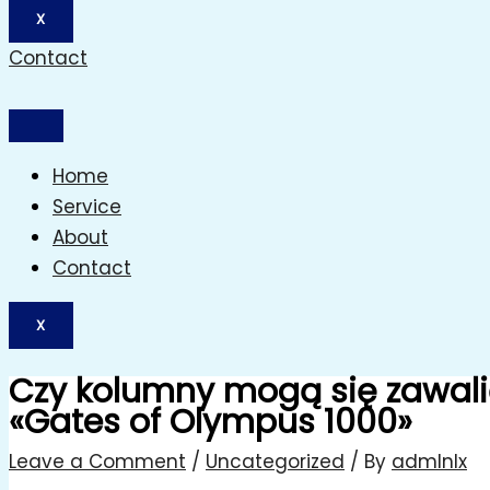
X
Contact
Home
Service
About
Contact
X
Czy kolumny mogą się zawalić,
«Gates of Olympus 1000»
Leave a Comment
/
Uncategorized
/ By
admlnlx