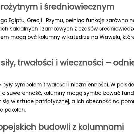
arożytnym i średniowiecznym
go Egiptu, Grecji i Rzymu, pełniąc funkcję zarówno n
lach sakralnych i zamkowych z czasów średniowiecz
ykładem mogą być kolumny w katedrze na Wawelu, któr
ły, trwałości i wieczności – odnie
e były symbolem trwałości i niezmienności. W polskiej
lki o suwerenność, kolumny mogą symbolizować fund
y się w sztuce patriotycznej, a ich obecność na po
le pokoleń.
ropejskich budowli z kolumnami