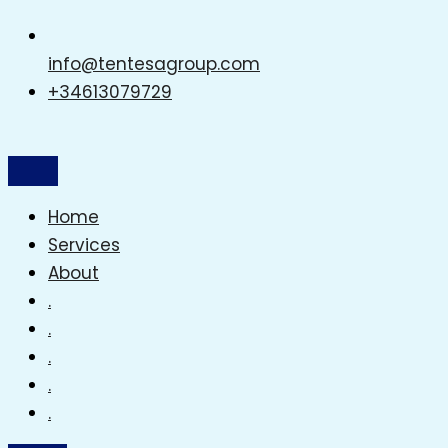
info@tentesagroup.com
+34613079729
Home
Services
About
.
.
.
.
.