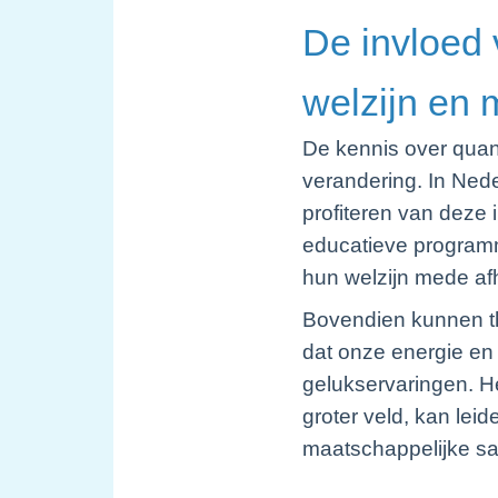
De invloed 
welzijn en
De kennis over quan
verandering. In Ned
profiteren van deze 
educatieve programm
hun welzijn mede af
Bovendien kunnen th
dat onze energie en 
gelukservaringen. He
groter veld, kan lei
maatschappelijke s