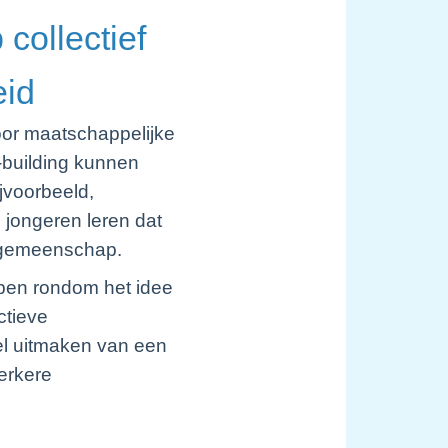
collectief
eid
oor maatschappelijke
-building kunnen
jvoorbeeld,
 jongeren leren dat
e gemeenschap.
pen rondom het idee
ctieve
eel uitmaken van een
erkere