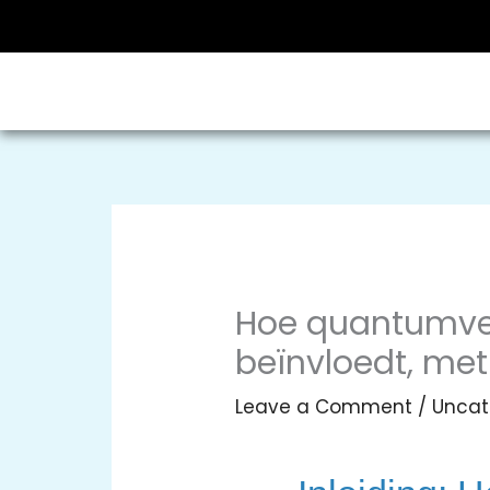
Skip
to
content
Hoe quantumvers
beïnvloedt, met
Leave a Comment
/
Uncat