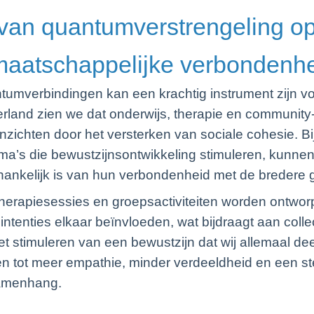
van quantumverstrengeling op 
 maatschappelijke verbondenh
tumverbindingen kan een krachtig instrument zijn v
erland zien we dat onderwijs, therapie en community
inzichten door het versterken van sociale cohesie. Bi
a’s die bewustzijnsontwikkeling stimuleren, kunnen
hankelijk is van hun verbondenheid met de breder
erapiesessies en groepsactiviteiten worden ontwor
intenties elkaar beïnvloeden, wat bijdraagt aan colle
t stimuleren van een bewustzijn dat wij allemaal d
den tot meer empathie, minder verdeeldheid en een st
amenhang.