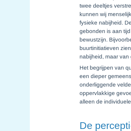
twee deeltjes verstr
kunnen wij menselij
fysieke nabijheid. D
gebonden is aan tijd
bewustzijn. Bijvoorb
buurtinitiatieven zie
nabijheid, maar van 
Het begrijpen van q
een dieper gemeens
onderliggende velde
oppervlakkige gevoel
alleen de individuel
De percepti