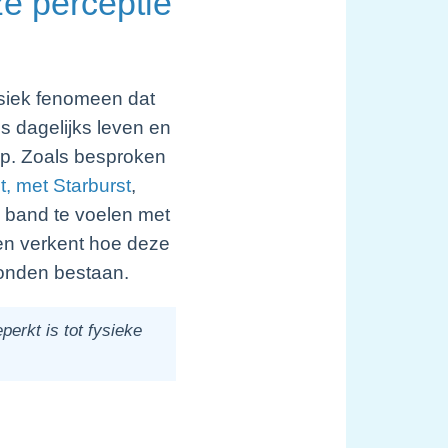
ze perceptie
ysiek fenomeen dat
ns dagelijks leven en
ap. Zoals besproken
, met Starburst
,
 band te voelen met
 en verkent hoe deze
bonden bestaan.
erkt is tot fysieke