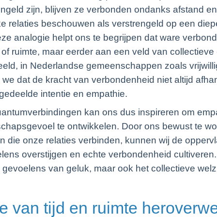
engeld zijn, blijven ze verbonden ondanks afstand e
ke relaties beschouwen als verstrengeld op een diep
eze analogie helpt ons te begrijpen dat ware verbond
 of ruimte, maar eerder aan een veld van collectieve
eeld, in Nederlandse gemeenschappen zoals vrijwilli
n we dat de kracht van verbondenheid niet altijd afhan
gedeelde intentie en empathie.
uantumverbindingen kan ons dus inspireren om empat
chapsgevoel te ontwikkelen. Door ons bewust te w
n die onze relaties verbinden, kunnen wij de opperv
ens overstijgen en echte verbondenheid cultiveren. D
e gevoelens van geluk, maar ook het collectieve welzi
e van tijd en ruimte heroverw