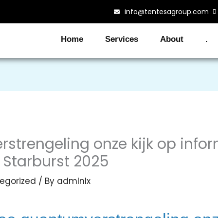
info@tentesagroup.com
Home
Services
About
.
trengeling onze kijk op infor
 Starburst 2025
egorized
/ By
admlnlx