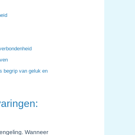
heid
 verbondenheid
even
s begrip van geluk en
aringen:
trengeling. Wanneer