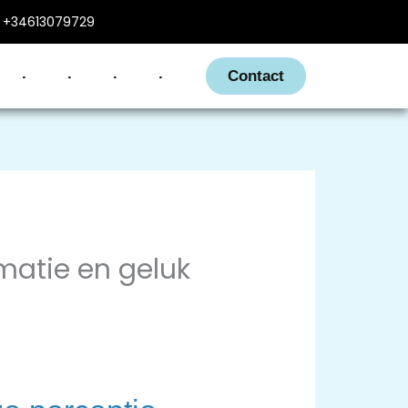
+34613079729
.
.
.
.
Contact
matie en geluk