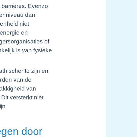
n barrières. Evenzo
er niveau dan
enheid niet
 energie en
gersorganisaties of
kelijk is van fysieke
hischer te zijn en
orden van de
lakkigheid van
it versterkt niet
jn.
egen door