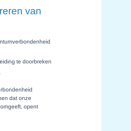
greren van
quantumverbondenheid
eiding te doorbreken
s
verbondenheid
nen dat onze
 omgeeft, opent