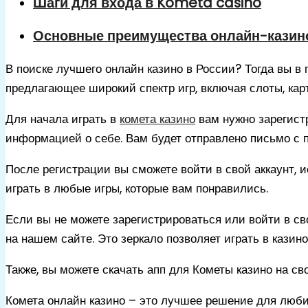
Шаги для входа в Kometa casino
Основные преимущества онлайн-казин
В поиске лучшего онлайн казино в России? Тогда вы в
предлагающее широкий спектр игр, включая слоты, карт
Для начала играть в
комета казино
вам нужно зарегистр
информацией о себе. Вам будет отправлено письмо с 
После регистрации вы сможете войти в свой аккаунт, и
играть в любые игры, которые вам понравились.
Если вы не можете зарегистрироваться или войти в сво
на нашем сайте. Это зеркало позволяет играть в казино
Также, вы можете скачать апп для Кометы казино на с
Комета онлайн казино – это лучшее решение для люби