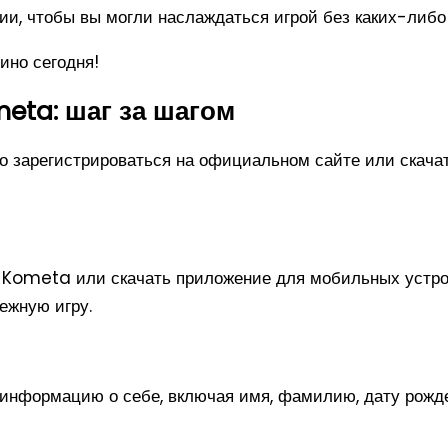
и, чтобы вы могли наслаждаться игрой без каких-либо
зино сегодня!
eta: шаг за шагом
о зарегистрироваться на официальном сайте или скачат
 Kometa или скачать приложение для мобильных устро
ежную игру.
 информацию о себе, включая имя, фамилию, дату рожде