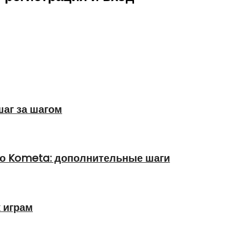
шаг за шагом
но Kometa: дополнительные шаги
 играм