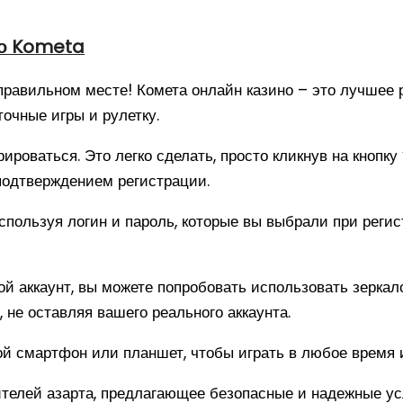
о Kometa
 правильном месте! Комета онлайн казино – это лучшее
очные игры и рулетку.
ироваться. Это легко сделать, просто кликнув на кнопку
подтверждением регистрации.
спользуя логин и пароль, которые вы выбрали при регис
й аккаунт, вы можете попробовать использовать зеркал
, не оставляя вашего реального аккаунта.
вой смартфон или планшет, чтобы играть в любое время 
телей азарта, предлагающее безопасные и надежные у