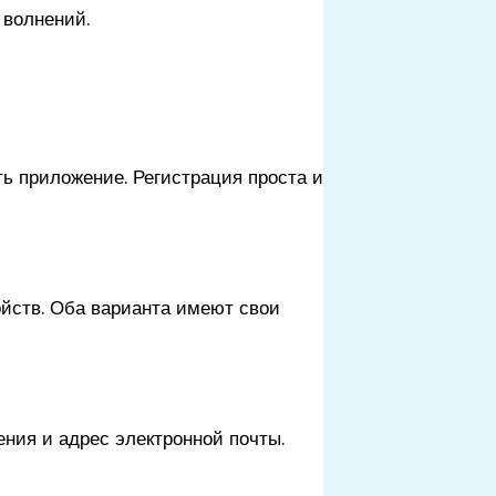
 волнений.
ь приложение. Регистрация проста и
йств. Оба варианта имеют свои
ния и адрес электронной почты.