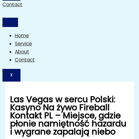
Contact
Home
Service
About
Contact
X
Las Vegas w sercu Polski:
Kasyno Na żywo Fireball
Kontakt PL – Miejsce, gdzie
płonie namiętność hazardu
i wygrane zapalają niebo