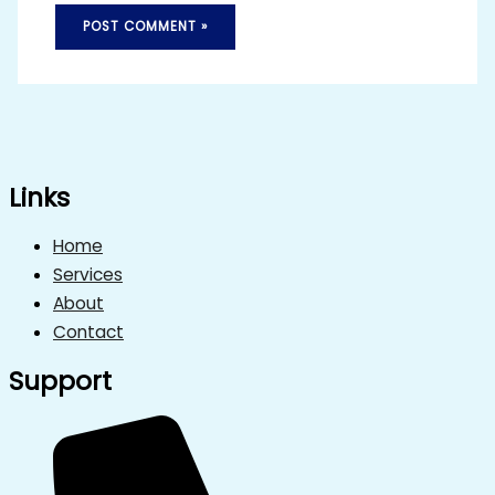
Links
Home
Services
About
Contact
Support