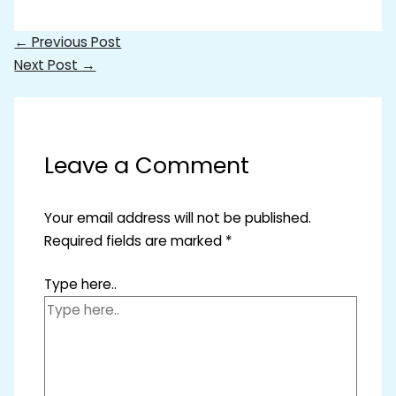
←
Previous Post
Next Post
→
Leave a Comment
Your email address will not be published.
Required fields are marked
*
Type here..