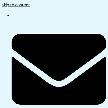
Skip to content