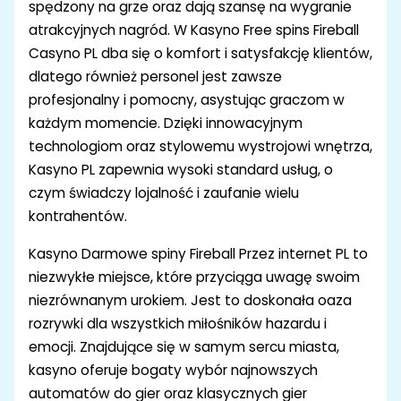
spędzony na grze oraz dają szansę na wygranie
atrakcyjnych nagród. W Kasyno Free spins Fireball
Casyno PL dba się o komfort i satysfakcję klientów,
dlatego również personel jest zawsze
profesjonalny i pomocny, asystując graczom w
każdym momencie. Dzięki innowacyjnym
technologiom oraz stylowemu wystrojowi wnętrza,
Kasyno PL zapewnia wysoki standard usług, o
czym świadczy lojalność i zaufanie wielu
kontrahentów.
Kasyno Darmowe spiny Fireball Przez internet PL to
niezwykłe miejsce, które przyciąga uwagę swoim
niezrównanym urokiem. Jest to doskonała oaza
rozrywki dla wszystkich miłośników hazardu i
emocji. Znajdujące się w samym sercu miasta,
kasyno oferuje bogaty wybór najnowszych
automatów do gier oraz klasycznych gier