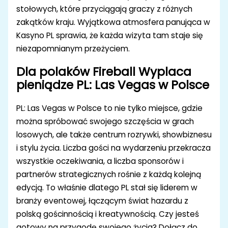
stołowych, które przyciągają graczy z różnych
zakątków kraju. Wyjątkowa atmosfera panująca w
Kasyno PL sprawia, że każda wizyta tam staje się
niezapomnianym przeżyciem.
Dla polaków Fireball Wyplaca
pieniądze PL: Las Vegas w Polsce
PL: Las Vegas w Polsce to nie tylko miejsce, gdzie
można spróbować swojego szczęścia w grach
losowych, ale także centrum rozrywki, showbiznesu
i stylu życia. Liczba gości na wydarzeniu przekracza
wszystkie oczekiwania, a liczba sponsorów i
partnerów strategicznych rośnie z każdą kolejną
edycją. To właśnie dlatego PL stał się liderem w
branży eventowej, łączącym świat hazardu z
polską gościnnością i kreatywnością. Czy jesteś
gotowy na przygodę swojego życia? Dołącz do