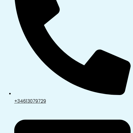
+34613079729