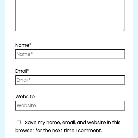
Name*
Email*
Website
Save my name, email, and website in this
browser for the next time I comment.