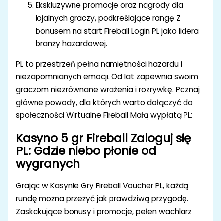
Ekskluzywne promocje oraz nagrody dla
lojalnych graczy, podkreślające rangę Z
bonusem na start Fireball Login PL jako lidera
branży hazardowej.
PL to przestrzeń pełna namiętności hazardu i
niezapomnianych emocji. Od lat zapewnia swoim
graczom niezrównane wrażenia i rozrywkę. Poznaj
główne powody, dla których warto dołączyć do
społeczności Wirtualne Fireball Małą wypłatą PL:
Kasyno 5 gr Fireball Zaloguj się
PL: Gdzie niebo płonie od
wygranych
Grając w Kasynie Gry Fireball Voucher PL, każdą
rundę można przeżyć jak prawdziwą przygodę.
Zaskakujące bonusy i promocje, pełen wachlarz