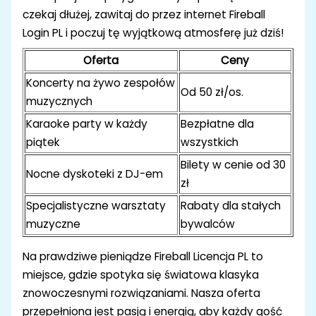
czekaj dłużej, zawitaj do przez internet Fireball
Login PL i poczuj tę wyjątkową atmosferę już dziś!
Oferta
Ceny
Koncerty na żywo zespołów
Od 50 zł/os.
muzycznych
Karaoke party w każdy
Bezpłatne dla
piątek
wszystkich
Bilety w cenie od 30
Nocne dyskoteki z DJ-em
zł
Specjalistyczne warsztaty
Rabaty dla stałych
muzyczne
bywalców
Na prawdziwe pieniądze Fireball Licencja PL to
miejsce, gdzie spotyka się światowa klasyka
znowoczesnymi rozwiązaniami. Nasza oferta
przepełniona jest pasją i energią, aby każdy gość