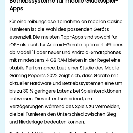
Betriebssysteme für mobile Glücksspiel-
Apps
Für eine reibungslose Teilnahme an mobilen Casino
Turnieren ist die Wahl des passenden Geräts
essenziell. Die meisten Top-Apps sind sowohl für
iOS- als auch für Android-Geräte optimiert. iPhones
ab Modell 11 oder neuer und Android-Smartphones
mit mindestens 4 GB RAM bieten in der Regel eine
stabile Performance. Laut einer Studie des Mobile
Gaming Reports 2022 zeigt sich, dass Geräte mit
aktueller Hardware und Betriebssystemen eine um
bis zu 30 % geringere Latenz bei Spielinteraktionen
aufweisen. Dies ist entscheidend, um
Verzögerungen während des Spiels zu vermeiden,
die bei Turnieren den Unterschied zwischen Sieg
und Niederlage bedeuten können.