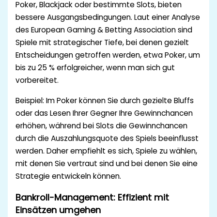
Poker, Blackjack oder bestimmte Slots, bieten
bessere Ausgangsbedingungen. Laut einer Analyse
des European Gaming & Betting Association sind
Spiele mit strategischer Tiefe, bei denen gezielt
Entscheidungen getroffen werden, etwa Poker, um
bis zu 25 % erfolgreicher, wenn man sich gut
vorbereitet.
Beispiel: Im Poker können Sie durch gezielte Bluffs
oder das Lesen Ihrer Gegner Ihre Gewinnchancen
erhöhen, während bei Slots die Gewinnchancen
durch die Auszahlungsquote des Spiels beeinflusst
werden. Daher empfiehlt es sich, Spiele zu wählen,
mit denen Sie vertraut sind und bei denen Sie eine
Strategie entwickeln können.
Bankroll-Management: Effizient mit
Einsätzen umgehen