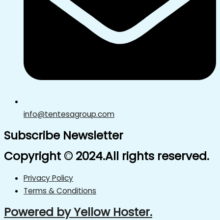
info@tentesagroup.com
Subscribe Newsletter
Copyright © 2024.All rights reserved.
Privacy Policy
Terms & Conditions
Powered by Yellow Hoster.