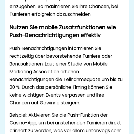
einzugehen. So maximieren Sie Ihre Chancen, bei
Turnieren erfolgreich abzuschneiden.
Nutzen Sie mobile Zusatzfunktionen wie
Push-Benachrichtigungen effektiv
Push-Benachrichtigungen informieren Sie
rechtzeitig über bevorstehende Turniere oder
Bonusaktionen. Laut einer Studie von Mobile
Marketing Association erhöhen
Benachrichtigungen die Teilnahmequote um bis zu
20 %. Durch das persönliche Timing können Sie
keine wichtigen Events verpassen und Ihre
Chancen auf Gewinne steigern.
Beispiel: Aktivieren Sie die Push-Funktion der
Casino-App, um bei anstehenden Turnieren direkt
erinnert zu werden, was vor allem unterwegs sehr