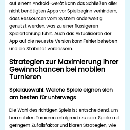
auf einem Android-Gerät kann das Schließen aller
nicht benötigten Apps vor Spielbeginn verhindern,
dass Ressourcen vom System anderweitig
genutzt werden, was zu einer flüssigeren
Spielerfahrung führt. Auch das Aktualisieren der
App auf die neueste Version kann Fehler beheben
und die Stabilität verbessern.
Strategien zur Maximierung Ihrer
Gewinnchancen bei mobilen
Turnieren
Spielauswahl: Welche Spiele eignen sich
am besten für unterwegs
Die Wahl des richtigen Spiels ist entscheidend, um
bei mobilen Turnieren erfolgreich zu sein. Spiele mit
geringem Zufallsfaktor und klaren Strategien, wie