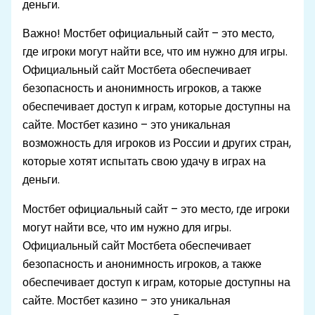
деньги.
Важно! Мостбет официальный сайт – это место,
где игроки могут найти все, что им нужно для игры.
Официальный сайт Мостбета обеспечивает
безопасность и анонимность игроков, а также
обеспечивает доступ к играм, которые доступны на
сайте. Мостбет казино – это уникальная
возможность для игроков из России и других стран,
которые хотят испытать свою удачу в играх на
деньги.
Мостбет официальный сайт – это место, где игроки
могут найти все, что им нужно для игры.
Официальный сайт Мостбета обеспечивает
безопасность и анонимность игроков, а также
обеспечивает доступ к играм, которые доступны на
сайте. Мостбет казино – это уникальная