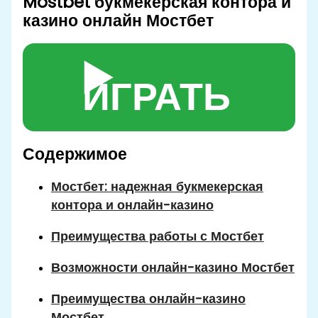
Mostbet букмекерская контора и
казино онлайн Мостбет
▶️
ИГРАТЬ
Содержимое
Мостбет: надежная букмекерская
контора и онлайн-казино
Преимущества работы с Мостбет
Возможности онлайн-казино Мостбет
Преимущества онлайн-казино
Мостбет