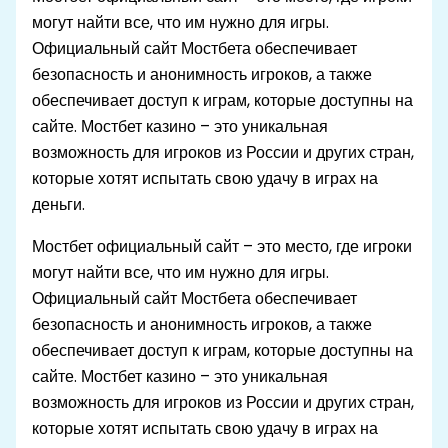
могут найти все, что им нужно для игры.
Официальный сайт Мостбета обеспечивает
безопасность и анонимность игроков, а также
обеспечивает доступ к играм, которые доступны на
сайте. Мостбет казино – это уникальная
возможность для игроков из России и других стран,
которые хотят испытать свою удачу в играх на
деньги.
Мостбет официальный сайт – это место, где игроки
могут найти все, что им нужно для игры.
Официальный сайт Мостбета обеспечивает
безопасность и анонимность игроков, а также
обеспечивает доступ к играм, которые доступны на
сайте. Мостбет казино – это уникальная
возможность для игроков из России и других стран,
которые хотят испытать свою удачу в играх на