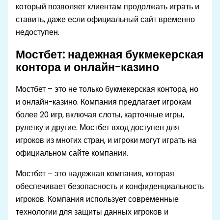
который позволяет клиентам продолжать играть и
ставить, даже если официальный сайт временно
недоступен.
Мостбет: надежная букмекерская
контора и онлайн-казино
Мостбет – это не только букмекерская контора, но
и онлайн-казино. Компания предлагает игрокам
более 20 игр, включая слоты, карточные игры,
рулетку и другие. Мостбет вход доступен для
игроков из многих стран, и игроки могут играть на
официальном сайте компании.
Мостбет – это надежная компания, которая
обеспечивает безопасность и конфиденциальность
игроков. Компания использует современные
технологии для защиты данных игроков и