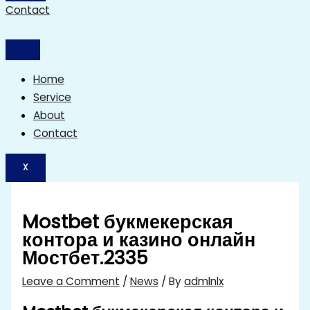
Contact
Home
Service
About
Contact
X
Mostbet букмекерская
контора и казино онлайн
Мостбет.2335
Leave a Comment
/
News
/ By
admlnlx