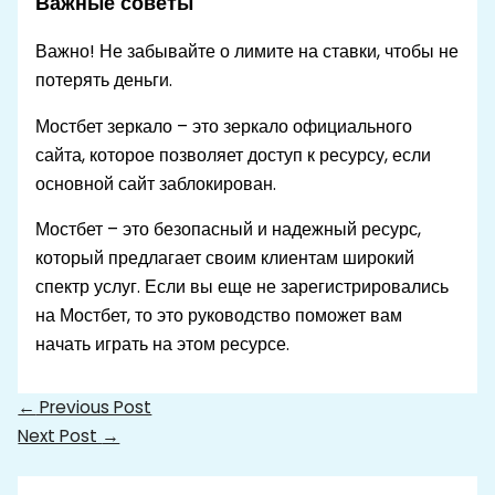
Важные советы
Важно! Не забывайте о лимите на ставки, чтобы не
потерять деньги.
Мостбет зеркало – это зеркало официального
сайта, которое позволяет доступ к ресурсу, если
основной сайт заблокирован.
Мостбет – это безопасный и надежный ресурс,
который предлагает своим клиентам широкий
спектр услуг. Если вы еще не зарегистрировались
на Мостбет, то это руководство поможет вам
начать играть на этом ресурсе.
←
Previous Post
Next Post
→