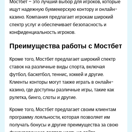
Мостбет – это лучший выбор для игроков, которые
ищут надежную букмекерскую контору и онлайн-
казино. Компания предлагает игрокам широкий
спектр услуг и обеспечивает безопасность и
конфиденциальность игроков.
Преимущества работы с Мостбет
Кроме того, Мостбет предлагает широкий спектр
ставок на различные виды спорта, включая
футбол, баскетбол, теннис, хоккей и другие.
Клиенты конторы могут также играть в онлайн-
казино, где доступны различные игры, такие как
рулетка, бинго, слоты и другие.
Кроме того, Мостбет предлагает своим клиентам
программу лояльности, которая позволяет им
получать бонусы и другие преимущества за свою