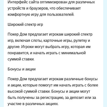
Интерфейс сайта оптимизирован для различных
устройств и браузеров, что обеспечивает
комфортную игру для пользователей.
Широкий спектр игр
Покер Дом предлагает игрокам широкий спектр
игр, включая слоты, карточные игры, рулетку и
другие. Игроки могут выбрать игру, которая им
понравится, и начать играть с минимальной
суммой ставки.
Бонусы и акции
Покер Дом предлагает игрокам различные бонусы
и акции, которые помогут им начать играть с более
высокой суммой ставки. Бонусы и акции могут
быть получены за регистрацию, за депозит или за
участие в различных акциях.