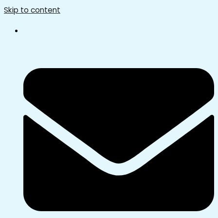
Skip to content