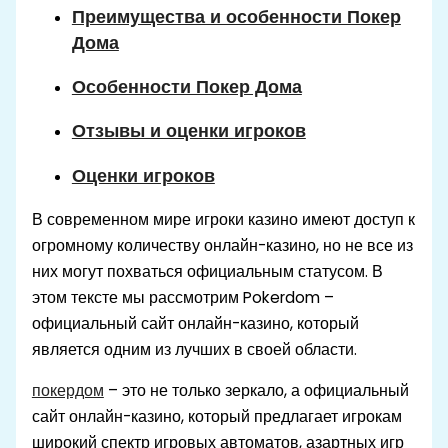
Преимущества и особенности Покер
Дома
Особенности Покер Дома
Отзывы и оценки игроков
Оценки игроков
В современном мире игроки казино имеют доступ к
огромному количеству онлайн-казино, но не все из
них могут похваться официальным статусом. В
этом тексте мы рассмотрим Pokerdom –
официальный сайт онлайн-казино, который
является одним из лучших в своей области.
покердом
– это не только зеркало, а официальный
сайт онлайн-казино, который предлагает игрокам
широкий спектр игровых автоматов, азартных игр