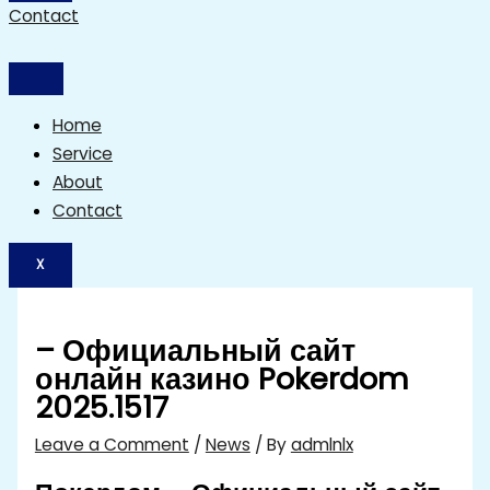
Contact
Home
Service
About
Contact
X
– Официальный сайт
онлайн казино Pokerdom
2025.1517
Leave a Comment
/
News
/ By
admlnlx