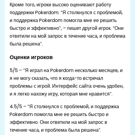
Кроме того, игроки высоко оценивают работу
поддержки Pokerdom. “Я столкнулся с проблемой,
и поддержка Pokerdom помогла мне ее решить
быстро и эффективно”, – пишет другой игрок. “Они
ответили на мой запрос в течение часа, и проблема
была решена”.
Оценки игроков
5/5 – “Я играл на Pokerdom несколько месяцев, и
я не могу сказать, что я когда-то встречал
проблемы с игрой. Интерфейс сайта очень удобен,
и я легко нахожу игру, которая мне нравится”.
4.5/5 – “Я столкнулся с проблемой, и поддержка
Pokerdom помогла мне ее решить быстро и
эффективно. Они ответили на мой запрос в
течение часа, и проблема была решена”.