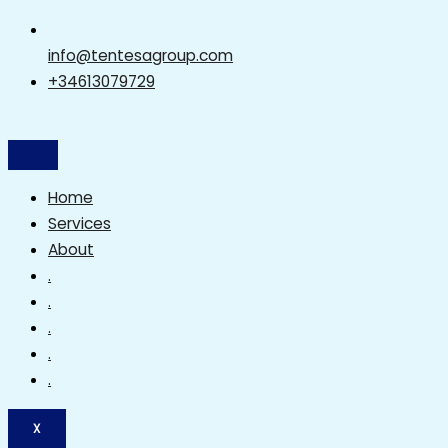
info@tentesagroup.com
+34613079729
Home
Services
About
.
.
.
.
.
X