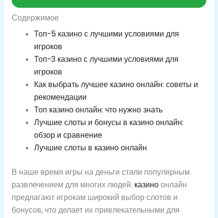
Содержимое
Топ-5 казино с лучшими условиями для
игроков
Топ-3 казино с лучшими условиями для
игроков
Как выбрать лучшее казино онлайн: советы и
рекомендации
Топ казино онлайн: что нужно знать
Лучшие слоты и бонусы в казино онлайн:
обзор и сравнение
Лучшие слоты в казино онлайн
В наше время игры на деньги стали популярным
развлечением для многих людей.
казино
онлайн
предлагают игрокам широкий выбор слотов и
бонусов, что делает их привлекательными для