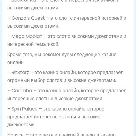
высокими джекпотами.
– Gonzo’s Quest – это слот с интересной историей и
высокими джекпотами.
– Mega Moolah – это слот с высокими джекпотами и
интересной тематикой.
Кроме того, мы рекомендуем следующие казино
онлайн:
– BitStarz – это казино онлайн, которое предлагает
огромный выбор слотов и высокие джекпотами.
– Casimba – это казино онлайн, которое предлагает
интересные слоты и высокие джекпотами.
– Spin Palace – это казино онлайн, которое
предлагает интересные слоты и высокие
джекпотами.
Бонусы – это еще один важный аспект в казино