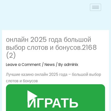
Skip
to
content
онлайн 2025 года большой
выбор слотов и бонусов.2168
(2)
Leave a Comment
/
News
/ By
admlnlx
Лучшие казино онлайн 2025 года – большой выбор
слотов и бонусов
▶️
ИГРАТЬ