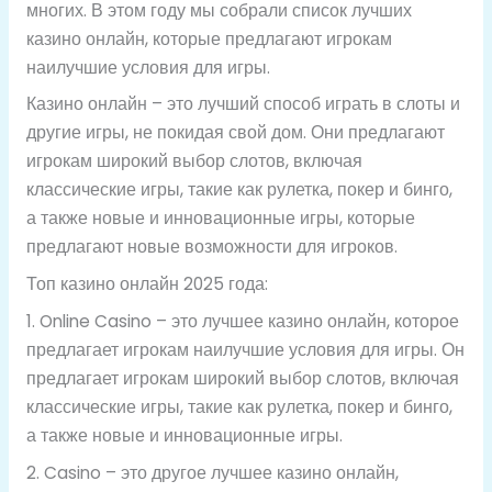
многих. В этом году мы собрали список лучших
казино онлайн, которые предлагают игрокам
наилучшие условия для игры.
Казино онлайн – это лучший способ играть в слоты и
другие игры, не покидая свой дом. Они предлагают
игрокам широкий выбор слотов, включая
классические игры, такие как рулетка, покер и бинго,
а также новые и инновационные игры, которые
предлагают новые возможности для игроков.
Топ казино онлайн 2025 года:
1. Online Casino – это лучшее казино онлайн, которое
предлагает игрокам наилучшие условия для игры. Он
предлагает игрокам широкий выбор слотов, включая
классические игры, такие как рулетка, покер и бинго,
а также новые и инновационные игры.
2. Casino – это другое лучшее казино онлайн,