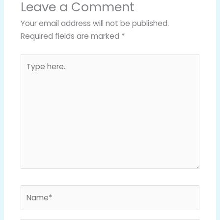
Leave a Comment
Your email address will not be published.
Required fields are marked
*
Type
here..
Name*