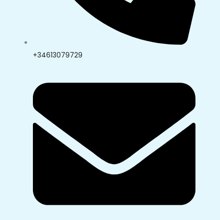
+34613079729